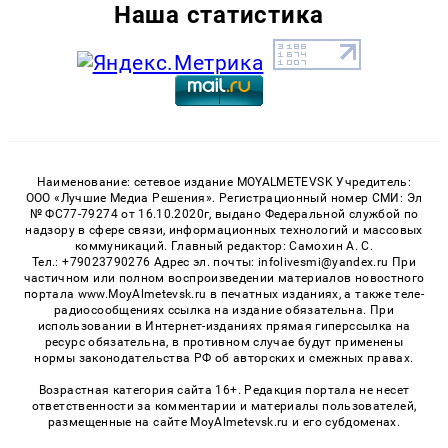
Наша статистика
Наименование: сетевое издание MOYALMETEVSK Учредитель:
ООО «Лучшие Медиа Решения». Регистрационный номер СМИ: Эл
№ ФС77-79274 от 16.10.2020г, выдано Федеральной службой по
надзору в сфере связи, информационных технологий и массовых
коммуникаций. Главный редактор: Самохин А. С.
Тел.: +79023790276 Адрес эл. почты: infolivesmi@yandex.ru При
частичном или полном воспроизведении материалов новостного
портала www.MoyAlmetevsk.ru в печатных изданиях, а также теле-
радиосообщениях ссылка на издание обязательна. При
использовании в Интернет-изданиях прямая гиперссылка на
ресурс обязательна, в противном случае будут применены
нормы законодательства РФ об авторских и смежных правах.
Возрастная категория сайта 16+. Редакция портала не несет
ответственности за комментарии и материалы пользователей,
размещенные на сайте MoyAlmetevsk.ru и его субдоменах.