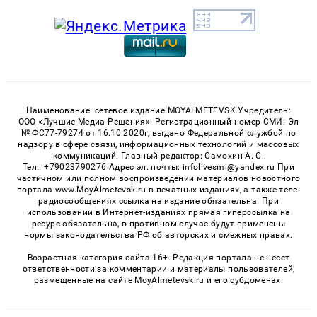
Наименование: сетевое издание MOYALMETEVSK Учредитель:
ООО «Лучшие Медиа Решения». Регистрационный номер СМИ: Эл
№ ФС77-79274 от 16.10.2020г, выдано Федеральной службой по
надзору в сфере связи, информационных технологий и массовых
коммуникаций. Главный редактор: Самохин А. С.
Тел.: +79023790276 Адрес эл. почты: infolivesmi@yandex.ru При
частичном или полном воспроизведении материалов новостного
портала www.MoyAlmetevsk.ru в печатных изданиях, а также теле-
радиосообщениях ссылка на издание обязательна. При
использовании в Интернет-изданиях прямая гиперссылка на
ресурс обязательна, в противном случае будут применены
нормы законодательства РФ об авторских и смежных правах.
Возрастная категория сайта 16+. Редакция портала не несет
ответственности за комментарии и материалы пользователей,
размещенные на сайте MoyAlmetevsk.ru и его субдоменах.