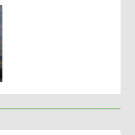
СМИ: В Химках на
полицейскую
В магазинах России
машину напали и
ажиотаж из-за этого
подожгли.
продукта: что купить?