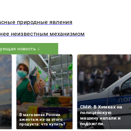
асные природные явления
анее неизвестным механизмом
ующая новость ↓
СМИ: В Химках на
е
полицейскую
В магазинах России
о
машину напали и
ажиотаж из-за этого
подожгли.
продукта: что купить?