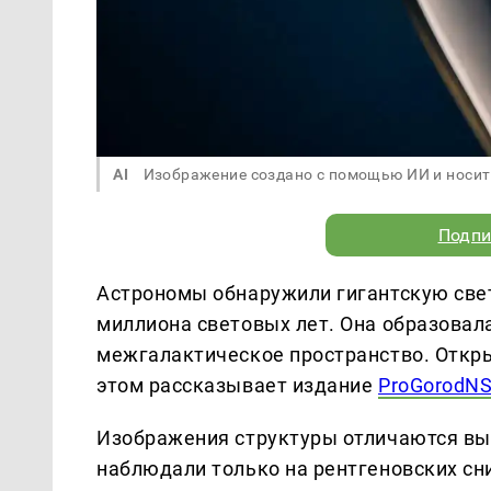
AI
Изображение создано с помощью ИИ и носит
Подпи
Астрономы обнаружили гигантскую све
миллиона световых лет. Она образовал
межгалактическое пространство. Открыт
этом рассказывает издание
ProGorodNS
Изображения структуры отличаются вы
наблюдали только на рентгеновских сн