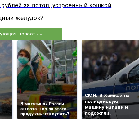
 рублей за потоп, устроенный кошкой
одный желудок?
ующая новость ↓
СМИ: В Химках на
е
полицейскую
В магазинах России
о
машину напали и
ажиотаж из-за этого
подожгли.
продукта: что купить?