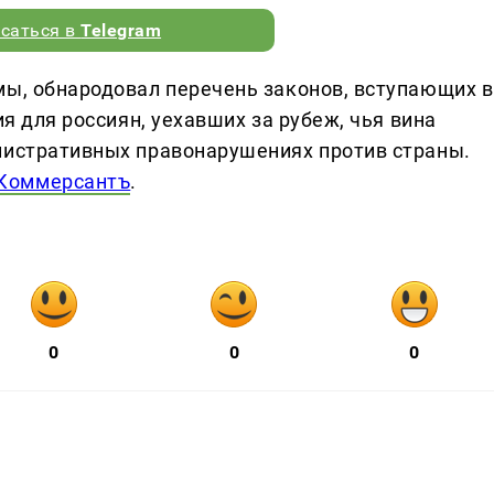
саться в
Telegram
мы, обнародовал перечень законов, вступающих в
ия для россиян, уехавших за рубеж, чья вина
нистративных правонарушениях против страны.
Коммерсантъ
.
0
0
0