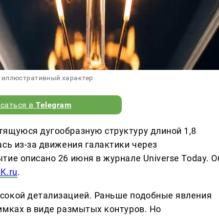
 иллюстративный характер
саться в
Telegram
тящуюся дугообразную структуру длиной 1,8
ась из-за движения галактики через
ие описано 26 июня в журнале Universe Today. О
K.ru
.
сокой детализацией. Раньше подобные явления
имках в виде размытых контуров. Но