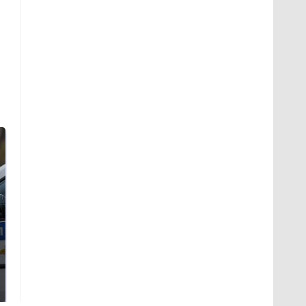
Где будет встреча
Такую зиму в России
президентов США и
никто не ждал: как
России: Европа?
так?!