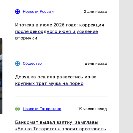
Новости России
2 дня назад
Ипотека в июле 2026 года: коррекция
после рекордного июня и усиление
вторички
Общество
день назад
Девушка решила развестись из-за
крупных трат мужа на порно
Где будет встреча
Такую зиму в России
президентов США и
никто не ждал: как
России: Европа?
так?!
Новости Татарстана
19 часов назад
Банкомат выдал взятку: замглавы
«Банка Татарстан» просят арестовать