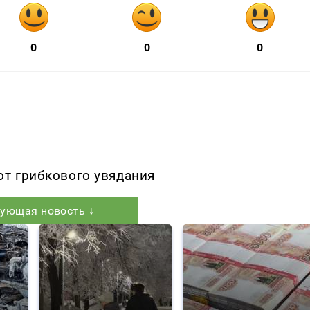
0
0
0
от грибкового увядания
ующая новость ↓