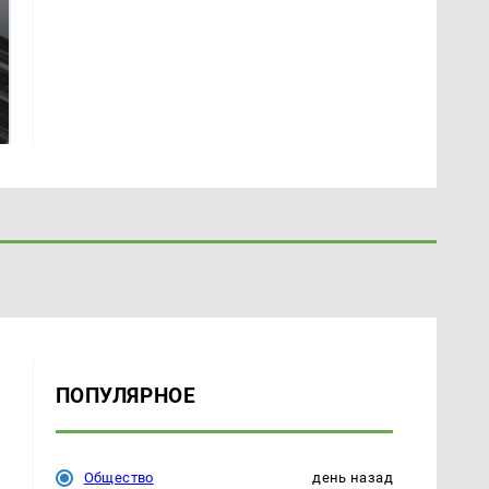
Не ешьте эту
В ОАЭ произошло
готовую еду из
жестокое убийство
магазина: список
криптомиллионера
ПОПУЛЯРНОЕ
Общество
день назад