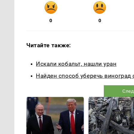
0
0
Читайте также:
Искали кобальт, нашли уран
Найден способ уберечь виноград 
След