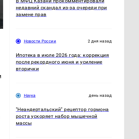
В МФЦ Казани прокомментировали
недавний скандал из-за очереди при
замене прав
Новости России
2 дня назад
Ипотека в июле 2026 года: коррекция
после рекордного июня и усиление
вторички
и
Наука
день назад
"Неандертальский" рецептор гормона
роста ускоряет набор мышечной
и
массы