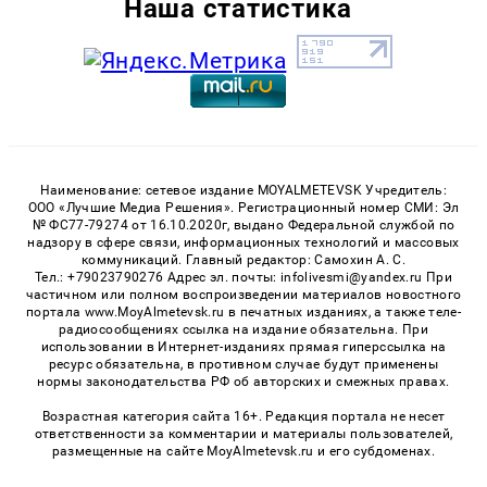
Наша статистика
Наименование: сетевое издание MOYALMETEVSK Учредитель:
ООО «Лучшие Медиа Решения». Регистрационный номер СМИ: Эл
№ ФС77-79274 от 16.10.2020г, выдано Федеральной службой по
надзору в сфере связи, информационных технологий и массовых
коммуникаций. Главный редактор: Самохин А. С.
Тел.: +79023790276 Адрес эл. почты: infolivesmi@yandex.ru При
частичном или полном воспроизведении материалов новостного
портала www.MoyAlmetevsk.ru в печатных изданиях, а также теле-
радиосообщениях ссылка на издание обязательна. При
использовании в Интернет-изданиях прямая гиперссылка на
ресурс обязательна, в противном случае будут применены
нормы законодательства РФ об авторских и смежных правах.
Возрастная категория сайта 16+. Редакция портала не несет
ответственности за комментарии и материалы пользователей,
размещенные на сайте MoyAlmetevsk.ru и его субдоменах.