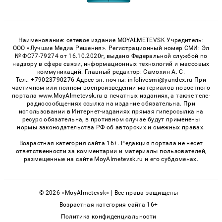
Наименование: сетевое издание MOYALMETEVSK Учредитель:
ООО «Лучшие Медиа Решения». Регистрационный номер СМИ: Эл
№ ФС77-79274 от 16.10.2020г, выдано Федеральной службой по
надзору в сфере связи, информационных технологий и массовых
коммуникаций. Главный редактор: Самохин А. С.
Тел.: +79023790276 Адрес эл. почты: infolivesmi@yandex.ru При
частичном или полном воспроизведении материалов новостного
портала www.MoyAlmetevsk.ru в печатных изданиях, а также теле-
радиосообщениях ссылка на издание обязательна. При
использовании в Интернет-изданиях прямая гиперссылка на
ресурс обязательна, в противном случае будут применены
нормы законодательства РФ об авторских и смежных правах.
Возрастная категория сайта 16+. Редакция портала не несет
ответственности за комментарии и материалы пользователей,
размещенные на сайте MoyAlmetevsk.ru и его субдоменах.
© 2026 «MoyAlmetevsk» | Все права защищены
Возрастная категория сайта 16+
Политика конфиденциальности