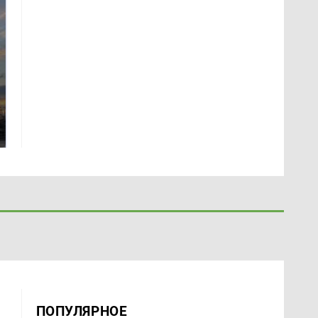
СМИ: В Химках на
полицейскую
В магазинах России
машину напали и
ажиотаж из-за этого
подожгли.
продукта: что купить?
ПОПУЛЯРНОЕ