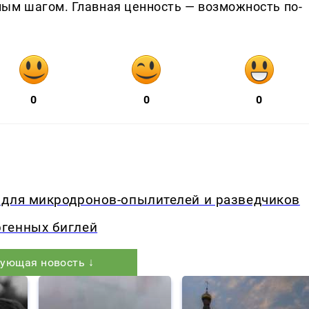
ым шагом. Главная ценность — возможность по-
0
0
0
 для микродронов-опылителей и разведчиков
генных биглей
ующая новость ↓