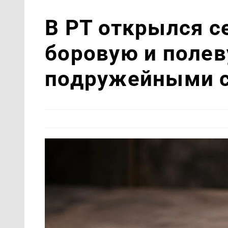
В РТ открылся с
боровую и полев
подружейными 