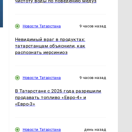
чистоту воды по поведению медуз
Новости Татарстана
9 часов назад
Невидимый враг в продуктах:
татарстанцам объяснили, как
распознать иерсиниоз
Новости Татарстана
9 часов назад
В Татарстане с 2026 года разрешили
продавать топливо «Евро-4» и
«Евро-3»
Новости Татарстана
день назад