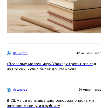
Общество
42 минуты назад
«Веселому молочнику» Уолкеру грозит отъезд
из России, купил билет до Стамбула
Общество
59 минут назад
В США при вспышке циклоспороза опасными
назвали малину и клубнику