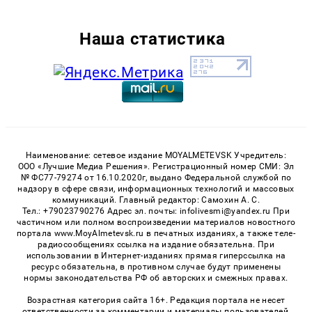
Наша статистика
Наименование: сетевое издание MOYALMETEVSK Учредитель:
ООО «Лучшие Медиа Решения». Регистрационный номер СМИ: Эл
№ ФС77-79274 от 16.10.2020г, выдано Федеральной службой по
надзору в сфере связи, информационных технологий и массовых
коммуникаций. Главный редактор: Самохин А. С.
Тел.: +79023790276 Адрес эл. почты: infolivesmi@yandex.ru При
частичном или полном воспроизведении материалов новостного
портала www.MoyAlmetevsk.ru в печатных изданиях, а также теле-
радиосообщениях ссылка на издание обязательна. При
использовании в Интернет-изданиях прямая гиперссылка на
ресурс обязательна, в противном случае будут применены
нормы законодательства РФ об авторских и смежных правах.
Возрастная категория сайта 16+. Редакция портала не несет
ответственности за комментарии и материалы пользователей,