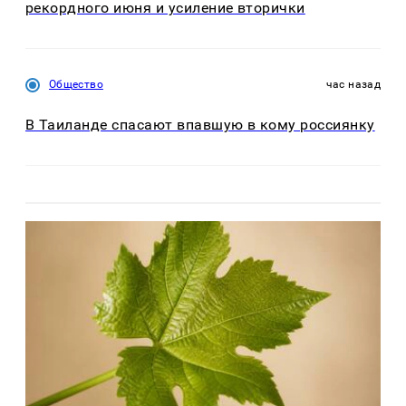
рекордного июня и усиление вторички
Общество
час назад
В Таиланде спасают впавшую в кому россиянку