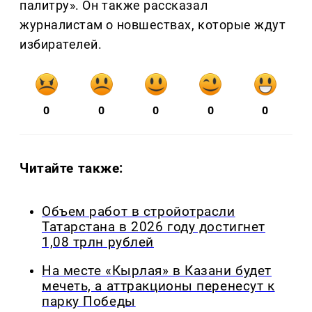
палитру». Он также рассказал
журналистам о новшествах, которые ждут
избирателей.
0
0
0
0
0
Читайте также:
Объем работ в стройотрасли
Татарстана в 2026 году достигнет
1,08 трлн рублей
На месте «Кырлая» в Казани будет
мечеть, а аттракционы перенесут к
парку Победы