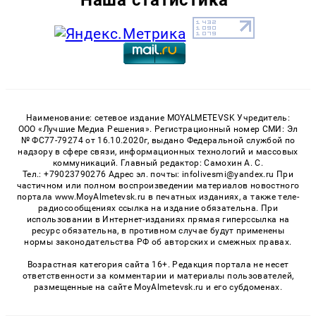
Наименование: сетевое издание MOYALMETEVSK Учредитель:
ООО «Лучшие Медиа Решения». Регистрационный номер СМИ: Эл
№ ФС77-79274 от 16.10.2020г, выдано Федеральной службой по
надзору в сфере связи, информационных технологий и массовых
коммуникаций. Главный редактор: Самохин А. С.
Тел.: +79023790276 Адрес эл. почты: infolivesmi@yandex.ru При
частичном или полном воспроизведении материалов новостного
портала www.MoyAlmetevsk.ru в печатных изданиях, а также теле-
радиосообщениях ссылка на издание обязательна. При
использовании в Интернет-изданиях прямая гиперссылка на
ресурс обязательна, в противном случае будут применены
нормы законодательства РФ об авторских и смежных правах.
Возрастная категория сайта 16+. Редакция портала не несет
ответственности за комментарии и материалы пользователей,
размещенные на сайте MoyAlmetevsk.ru и его субдоменах.