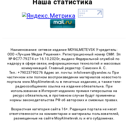
Наша статистика
Наименование: сетевое издание MOYALMETEVSK Учредитель:
ООО «Лучшие Медиа Решения». Регистрационный номер СМИ: Эл
№ ФС77-79274 от 16.10.2020г, выдано Федеральной службой по
надзору в сфере связи, информационных технологий и массовых
коммуникаций. Главный редактор: Самохин А. С.
Тел.: +79023790276 Адрес эл. почты: infolivesmi@yandex.ru При
частичном или полном воспроизведении материалов новостного
портала www.MoyAlmetevsk.ru в печатных изданиях, а также теле-
радиосообщениях ссылка на издание обязательна. При
использовании в Интернет-изданиях прямая гиперссылка на
ресурс обязательна, в противном случае будут применены
нормы законодательства РФ об авторских и смежных правах.
Возрастная категория сайта 16+. Редакция портала не несет
ответственности за комментарии и материалы пользователей,
размещенные на сайте MoyAlmetevsk.ru и его субдоменах.