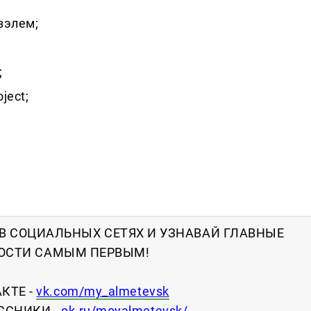
зэлем;
;
ject;
В СОЦИАЛЬНЫХ СЕТЯХ И УЗНАВАЙ ГЛАВНЫЕ
ОСТИ САМЫМ ПЕРВЫМ!
КТЕ -
vk.com/my_almetevsk
ССНИКИ -
ok.ru/moyalmetevsk/