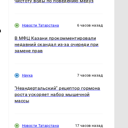
чистоту воды по поведению медуз
Новости Татарстана
6 часов назад
а
В МФЦ Казани прокомментировали
недавний скандал из-за очереди при
замене прав
Наука
7 часов назад
"Неандертальский" рецептор гормона
роста ускоряет набор мышечной
массы
Новости Татарстана
17 часов назад