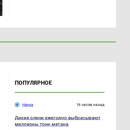
Как выглядит место
готовую еду из
крушение вертолета на
магазина: список
Кавказе: смотреть
ПОПУЛЯРНОЕ
Наука
16 часов назад
Дикие олени ежегодно выбрасывают
миллионы тонн метана