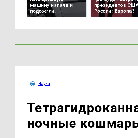
машину напали и
президентов США
подожгли.
России: Европа?
Наука
Тетрагидроканн
ночные кошмары