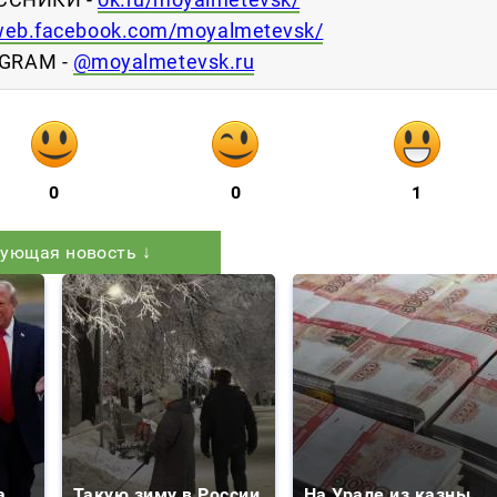
web.facebook.com/moyalmetevsk/
GRAM -
@moyalmetevsk.ru
0
0
1
ующая новость ↓
а
Такую зиму в России
На Урале из казны