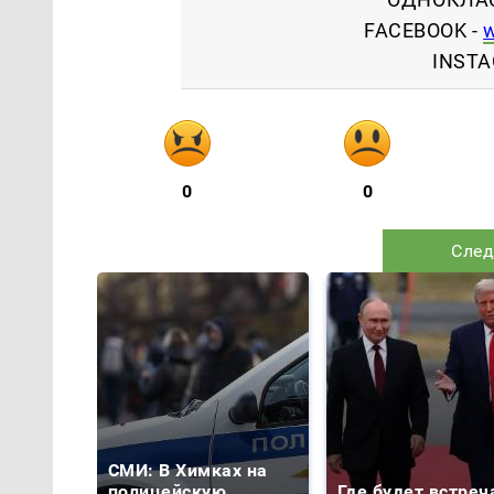
FACEBOOK -
INSTA
0
0
След
СМИ: В Химках на
полицейскую
Где будет встреч