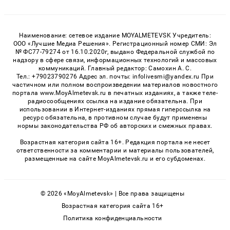
Наименование: сетевое издание MOYALMETEVSK Учредитель:
ООО «Лучшие Медиа Решения». Регистрационный номер СМИ: Эл
№ ФС77-79274 от 16.10.2020г, выдано Федеральной службой по
надзору в сфере связи, информационных технологий и массовых
коммуникаций. Главный редактор: Самохин А. С.
Тел.: +79023790276 Адрес эл. почты: infolivesmi@yandex.ru При
частичном или полном воспроизведении материалов новостного
портала www.MoyAlmetevsk.ru в печатных изданиях, а также теле-
радиосообщениях ссылка на издание обязательна. При
использовании в Интернет-изданиях прямая гиперссылка на
ресурс обязательна, в противном случае будут применены
нормы законодательства РФ об авторских и смежных правах.
Возрастная категория сайта 16+. Редакция портала не несет
ответственности за комментарии и материалы пользователей,
размещенные на сайте MoyAlmetevsk.ru и его субдоменах.
© 2026 «MoyAlmetevsk» | Все права защищены
Возрастная категория сайта 16+
Политика конфиденциальности