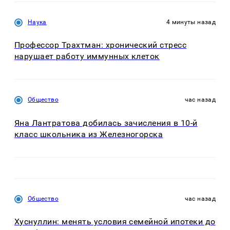
Наука
4 минуты назад
Профессор Трахтман: хронический стресс
нарушает работу иммунных клеток
Общество
час назад
Яна Лантратова добилась зачисления в 10-й
класс школьника из Железногорска
Общество
час назад
Хуснуллин: менять условия семейной ипотеки до