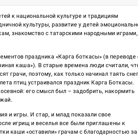
етей к национальной культуре и традициям
дничной культуры, развитие у детей эмоциональн
кам, знакомство с татарскими народными играми,
ементов праздника «Карга боткасы» (в переводе 
чиная каша»). В старые времена люди считали, чт
ят грачи, поэтому, как только начинал таять сне
илета птиц устраивался праздник Карга Боткасы.
осевной: его смысл был – задобрить, накормить
ожай.
я и игры. И стар, и млад показали свое
после игрищ и веселья все были приглашены к
атки каши «оставили» грачам с благодарностью за