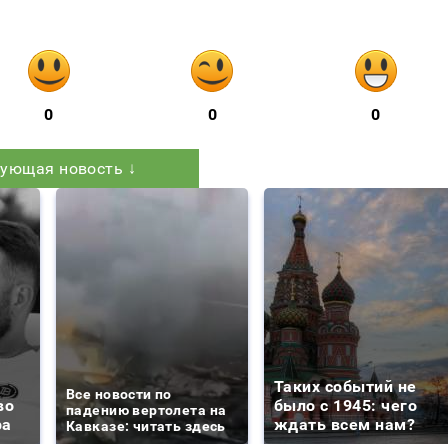
0
0
0
ующая новость ↓
Таких событий не
Все новости по
во
было с 1945: чего
падению вертолета на
ра
ждать всем нам?
Кавказе: читать здесь