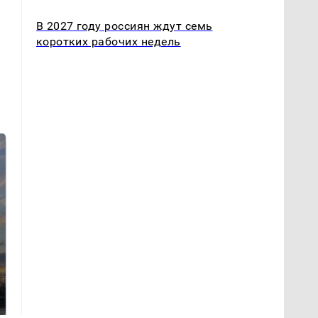
В 2027 году россиян ждут семь
коротких рабочих недель
СМИ: В Химках на
полицейскую
В магазинах России
машину напали и
ажиотаж из-за этого
подожгли.
продукта: что купить?