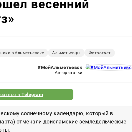
ошел весенний
уз»
ники в Альметьевске
Альметьевцы
Фотоотчет
#МойАльметьевск
Автор статьи
саться в
Telegram
ческому солнечному календарю, который в
марта) отмечали доисламские земледельческие
опы.