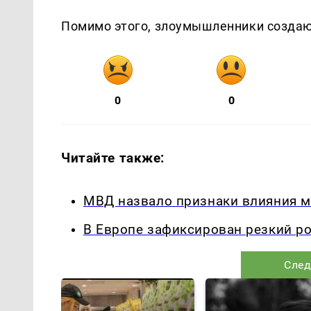
Помимо этого, злоумышленники создаю
0
0
Читайте также:
МВД назвало признаки влияния м
В Европе зафиксирован резкий р
След