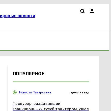
ировые новости
ПОПУЛЯРНОЕ
Новости Татарстана
день назад
Прокурор, раздавивший
«санкционных» гусей трактором, ушел