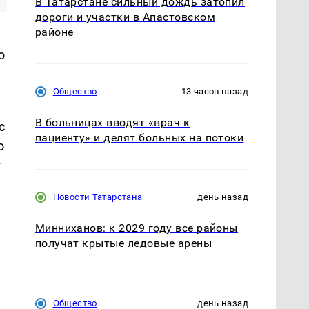
В Татарстане сильный дождь затопил
дороги и участки в Апастовском
районе
о
Общество
13 часов назад
В больницах вводят «врач к
с
пациенту» и делят больных на потоки
о
г
Новости Татарстана
день назад
Минниханов: к 2029 году все районы
получат крытые ледовые арены
Общество
день назад