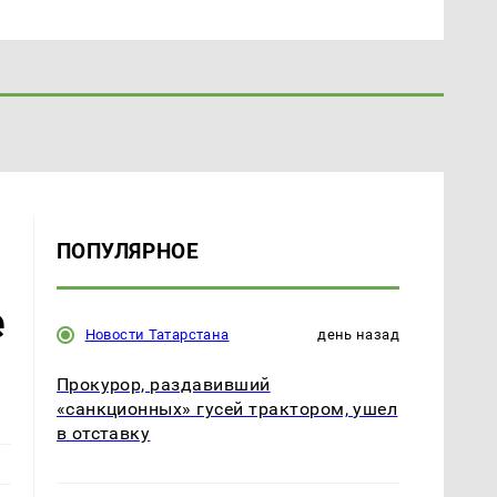
ПОПУЛЯРНОЕ
е
Новости Татарстана
день назад
Прокурор, раздавивший
«санкционных» гусей трактором, ушел
в отставку