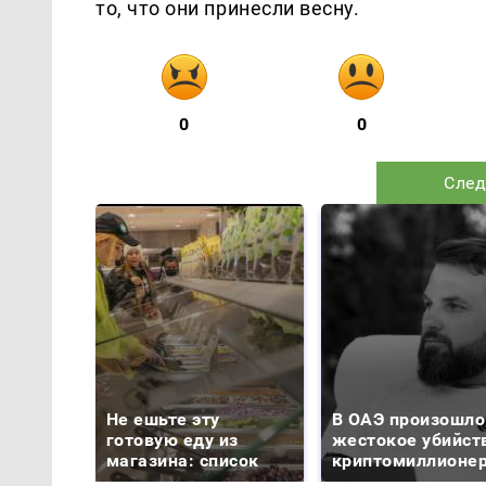
то, что они принесли весну.
0
0
След
Не ешьте эту
В ОАЭ произошло
готовую еду из
жестокое убийст
магазина: список
криптомиллионе