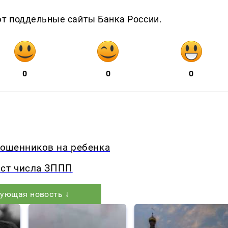
т поддельные сайты Банка России.
0
0
0
ошенников на ребенка
ост числа ЗППП
ующая новость ↓