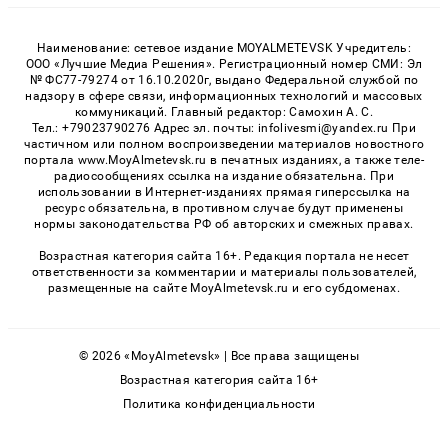
Наименование: сетевое издание MOYALMETEVSK Учредитель:
ООО «Лучшие Медиа Решения». Регистрационный номер СМИ: Эл
№ ФС77-79274 от 16.10.2020г, выдано Федеральной службой по
надзору в сфере связи, информационных технологий и массовых
коммуникаций. Главный редактор: Самохин А. С.
Тел.: +79023790276 Адрес эл. почты: infolivesmi@yandex.ru При
частичном или полном воспроизведении материалов новостного
портала www.MoyAlmetevsk.ru в печатных изданиях, а также теле-
радиосообщениях ссылка на издание обязательна. При
использовании в Интернет-изданиях прямая гиперссылка на
ресурс обязательна, в противном случае будут применены
нормы законодательства РФ об авторских и смежных правах.
Возрастная категория сайта 16+. Редакция портала не несет
ответственности за комментарии и материалы пользователей,
размещенные на сайте MoyAlmetevsk.ru и его субдоменах.
© 2026 «MoyAlmetevsk» | Все права защищены
Возрастная категория сайта 16+
Политика конфиденциальности