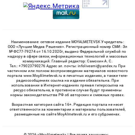
Наименование: сетевое издание MOYALMETEVSK Учредитель:
ООО «Лучшие Медиа Решения». Регистрационный номер СМИ: Эл
№ ФС77-79274 от 16.10.2020г, выдано Федеральной службой по
надзору в сфере связи, информационных технологий и массовых
коммуникаций. Главный редактор: Самохин А. С.
Тел.: +79023790276 Адрес эл. почты: infolivesmi@yandex.ru При
частичном или полном воспроизведении материалов новостного
портала www.MoyAlmetevsk.ru в печатных изданиях, а также теле-
радиосообщениях ссылка на издание обязательна. При
использовании в Интернет-изданиях прямая гиперссылка на
ресурс обязательна, в противном случае будут применены
нормы законодательства РФ об авторских и смежных правах.
Возрастная категория сайта 16+. Редакция портала не несет
ответственности за комментарии и материалы пользователей,
размещенные на сайте MoyAlmetevsk.ru и его субдоменах.
© 2026 «MoyAlmetevsk» | Все права защищены