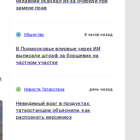
недавний скандал из-за очереди при
замене прав
Общество
8 часов назад
В Подмосковье впервые через ИИ
выписали штраф за борщевик на
частном участке
»
Новости Татарстана
день назад
Невидимый враг в продуктах:
татарстанцам объяснили, как
распознать иерсиниоз