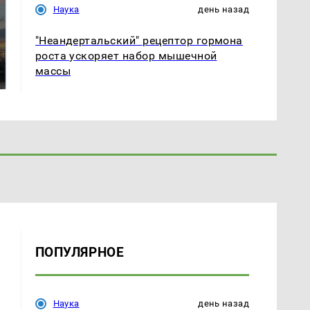
Наука
день назад
"Неандертальский" рецептор гормона
Где будет встреча
На Урале из казны
роста ускоряет набор мышечной
президентов США и
были украдены 18
массы
России: Европа?
миллионов рублей
ПОПУЛЯРНОЕ
Наука
день назад