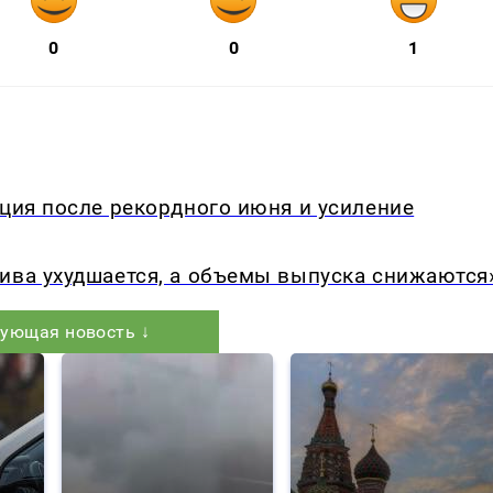
0
0
1
кция после рекордного июня и усиление
ива ухудшается, а объемы выпуска снижаются
ующая новость ↓