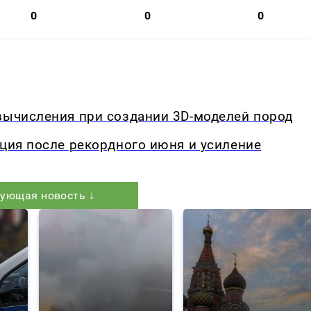
0
0
0
вычисления при создании 3D-моделей пород
кция после рекордного июня и усиление
ующая новость ↓