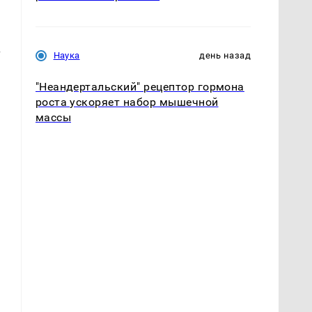
В
Наука
день назад
"Неандертальский" рецептор гормона
роста ускоряет набор мышечной
массы