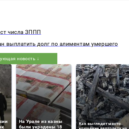
ост числа ЗППП
ан выплатить долг по алиментам умершего
ующая новость ↓
сии
На Урале из казны
Как выглядит место
ак
были украдены 18
крушение вертолета на