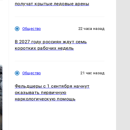
получат крытые ледовые арены
Общество
22 часа назад
В 2027 году россиян ждут семь
коротких рабочих недель
Общество
21 час назад
Фельдшеры с 1 сентября начнут
оказывать первичную
наркологическую помощь
Не ешьте эту
В ОАЭ произошло
готовую еду из
жестокое убийство