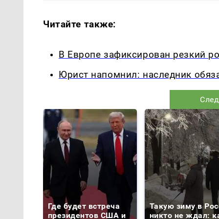
Читайте также:
В Европе зафиксирован резкий р
Юрист напомнил: наследник обяз
След
Где будет встреча
Такую зиму в Рос
президентов США и
никто не ждал: к