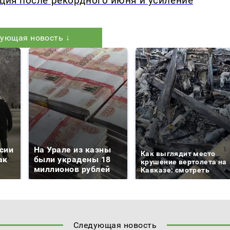
кция после рекордного июня и усиление
ующая новость ↓
сии
На Урале из казны
Как выглядит место
ак
были украдены 18
крушение вертолета на
миллионов рублей
Кавказе: смотреть
Следующая новость