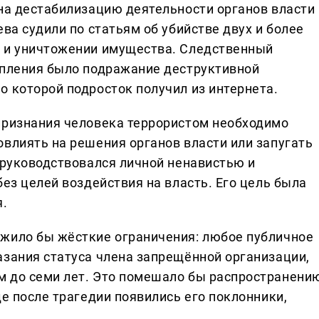
 на дестабилизацию деятельности органов власти
ева судили по статьям об убийстве двух и более
в и уничтожении имущества. Следственный
упления было подражание деструктивной
о которой подросток получил из интернета.
признания человека террористом необходимо
овлиять на решения органов власти или запугать
 руководствовался личной ненавистью и
без целей воздействия на власть. Его цель была
я.
ожило бы жёсткие ограничения: любое публичное
азания статуса члена запрещённой организации,
м до семи лет. Это помешало бы распространени
де после трагедии появились его поклонники,