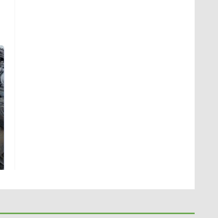
Не ешьте эту
В ОАЭ произошло
готовую еду из
жестокое убийство
магазина: список
криптомиллионера