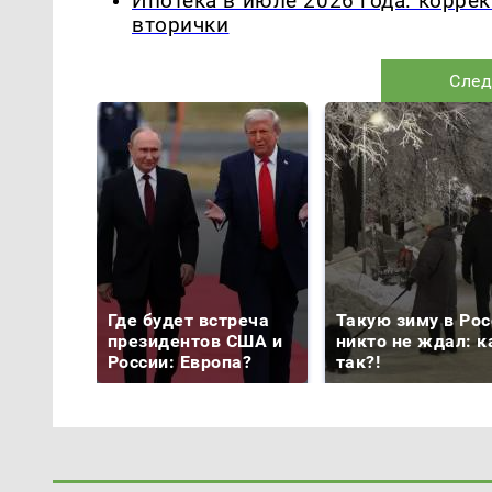
Ипотека в июле 2026 года: корре
вторички
След
Где будет встреча
Такую зиму в Рос
президентов США и
никто не ждал: к
России: Европа?
так?!