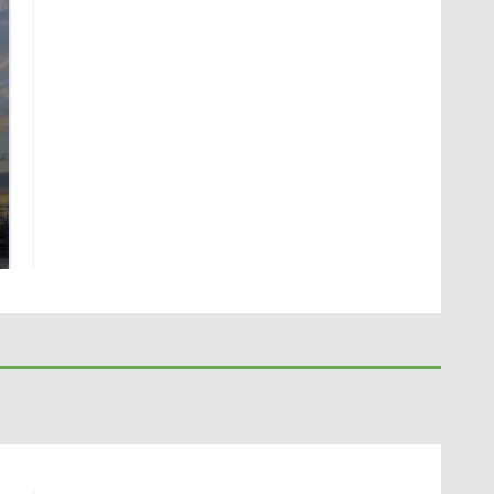
СМИ: В Химках на
полицейскую
В магазинах России
машину напали и
ажиотаж из-за этого
подожгли.
продукта: что купить?