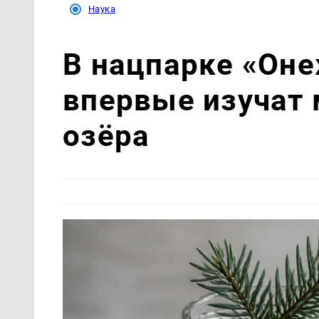
Наука
В нацпарке «Он
впервые изучат
озёра