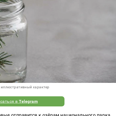
 иллюстративный характер
саться в
Telegram
вые отправится к озёрам национального парка