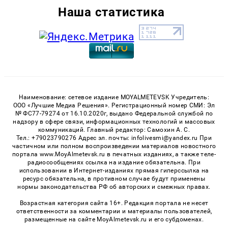
Наша статистика
Наименование: сетевое издание MOYALMETEVSK Учредитель:
ООО «Лучшие Медиа Решения». Регистрационный номер СМИ: Эл
№ ФС77-79274 от 16.10.2020г, выдано Федеральной службой по
надзору в сфере связи, информационных технологий и массовых
коммуникаций. Главный редактор: Самохин А. С.
Тел.: +79023790276 Адрес эл. почты: infolivesmi@yandex.ru При
частичном или полном воспроизведении материалов новостного
портала www.MoyAlmetevsk.ru в печатных изданиях, а также теле-
радиосообщениях ссылка на издание обязательна. При
использовании в Интернет-изданиях прямая гиперссылка на
ресурс обязательна, в противном случае будут применены
нормы законодательства РФ об авторских и смежных правах.
Возрастная категория сайта 16+. Редакция портала не несет
ответственности за комментарии и материалы пользователей,
размещенные на сайте MoyAlmetevsk.ru и его субдоменах.