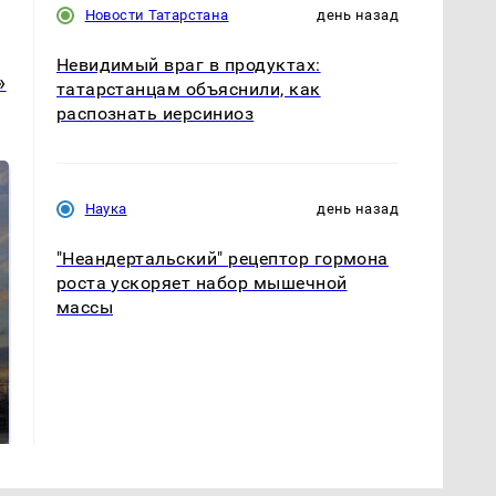
Новости Татарстана
день назад
Невидимый враг в продуктах:
»
татарстанцам объяснили, как
распознать иерсиниоз
Наука
день назад
"Неандертальский" рецептор гормона
роста ускоряет набор мышечной
массы
СМИ: В Химках на
полицейскую
В магазинах России
машину напали и
ажиотаж из-за этого
подожгли.
продукта: что купить?