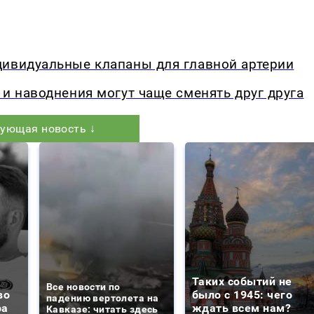
дивидуальные клапаны для главной артерии
 и наводнения могут чаще сменять друг друга
ующая новость ↓
Таких событий не
Все новости по
во
было с 1945: чего
падению вертолета на
ра
ждать всем нам?
Кавказе: читать здесь