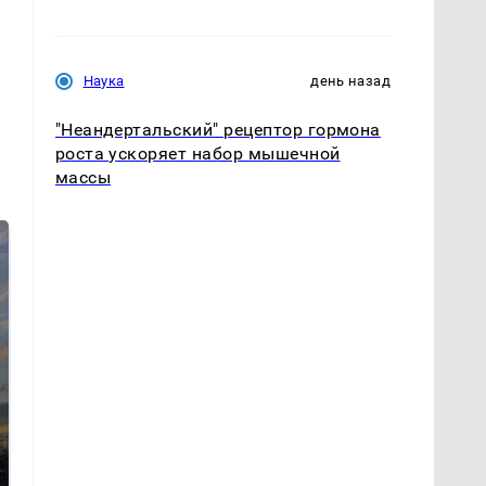
Наука
день назад
"Неандертальский" рецептор гормона
роста ускоряет набор мышечной
массы
СМИ: В Химках на
полицейскую
В магазинах России
машину напали и
ажиотаж из-за этого
подожгли.
продукта: что купить?