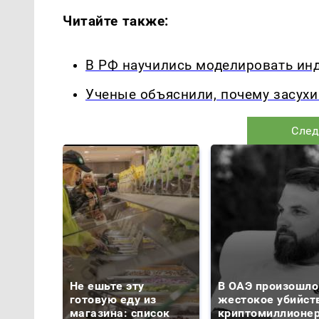
Читайте также:
В РФ научились моделировать ин
Ученые объяснили, почему засухи
След
Не ешьте эту
В ОАЭ произошло
готовую еду из
жестокое убийст
магазина: список
криптомиллионе