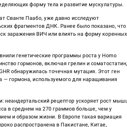
ределяющих форму тела и развитие мускулатуры.
ат Сванте Паабо, уже давно исследуют
ских фрагментов ДНК. Ранее было показано, что
иск заражения ВИЧ или влиять на форму коренны
авнили генетические программы роста у Homo
шинство гормонов, включая грелин и соматостатин
 GHR обнаружилась точечная мутация. Этот ген
а — гормона, используемого для наращивания
и: неандертальский рецептор ускоряет рост мыш
сса в среднем на 270 граммов больше, чем у
ием и образом жизни. В Европе такая вариация
ироко распространена в Пакистане, Китае,