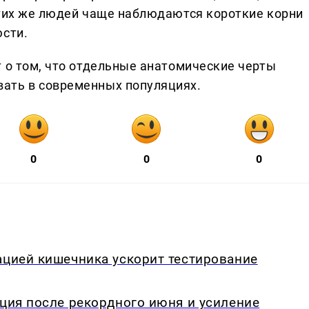
этих же людей чаще наблюдаются короткие корни
юсти.
т о том, что отдельные анатомические черты
ать в современных популяциях.
0
0
0
ацией кишечника ускорит тестирование
кция после рекордного июня и усиление