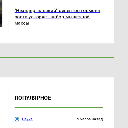
СМИ: В Химках на
"Неандертальский" рецептор гормона
полицейскую
В магазинах России
машину напали и
роста ускоряет набор мышечной
ажиотаж из-за этого
подожгли.
продукта: что купить?
массы
ПОПУЛЯРНОЕ
Наука
9 часов назад