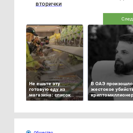
вторички
След
Не ешьте эту
В ОАЭ произошло
готовую еду из
жестокое убийст
магазина: список
криптомиллионе
Общество