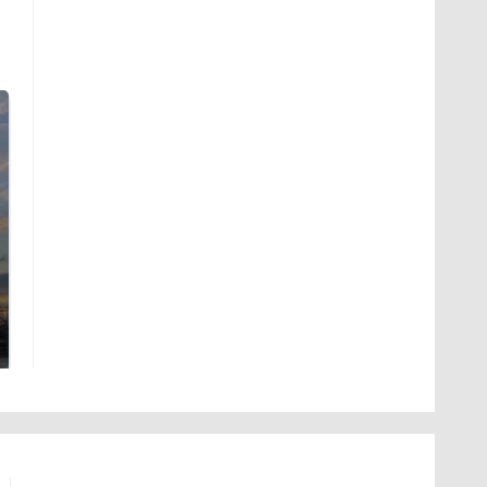
СМИ: В Химках на
полицейскую
В магазинах России
машину напали и
ажиотаж из-за этого
подожгли.
продукта: что купить?