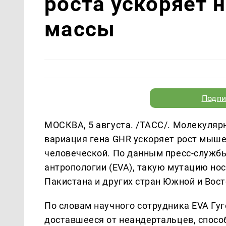
роста ускоряет
массы
Подпи
МОСКВА, 5 августа. /ТАСС/. Молекуляр
вариация гена GHR ускоряет рост мыше
человеческой. По данным пресс-служб
антропологии (EVA), такую мутацию но
Пакистана и других стран Южной и Вос
По словам научного сотрудника EVA Гуг
доставшееся от неандертальцев, спосо