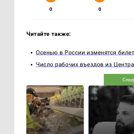
0
0
Читайте также:
Осенью в России изменятся биле
Число рабочих въездов из Центра
След