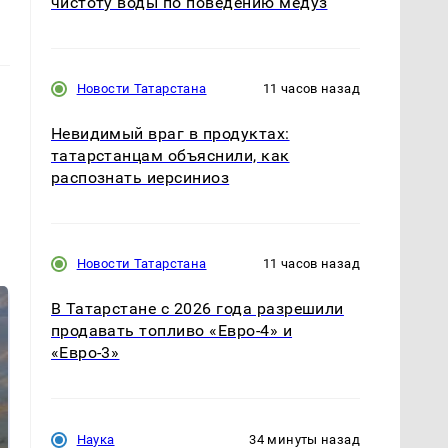
чистоту воды по поведению медуз
Новости Татарстана
11 часов назад
Невидимый враг в продуктах:
татарстанцам объяснили, как
распознать иерсиниоз
Новости Татарстана
11 часов назад
В Татарстане с 2026 года разрешили
продавать топливо «Евро-4» и
«Евро-3»
Наука
34 минуты назад