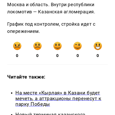
Москва и область. Внутри республики
локомотив — Казанская агломерация.
График под контролем, стройка идет с
опережением.
0
0
0
0
0
Читайте также:
На месте «Кырлая» в Казани будет
мечеть, а аттракционы перенесут к
парку Победы
Новый терминал казанского