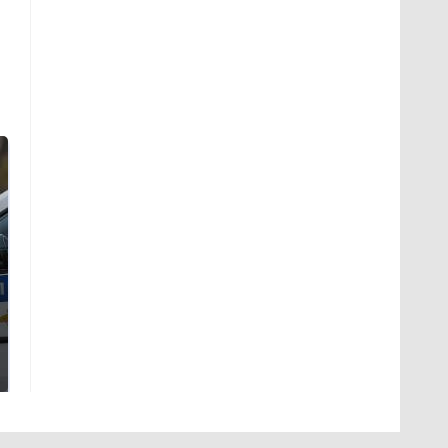
Где будет встреча
Такую зиму в России
президентов США и
никто не ждал: как
России: Европа?
так?!