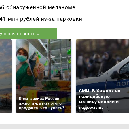
об обнаруженной меланоме
1 млн рублей из-за парковки
ующая новость ↓
СМИ: В Химках на
е
полицейскую
В магазинах России
о
машину напали и
ажиотаж из-за этого
подожгли.
продукта: что купить?