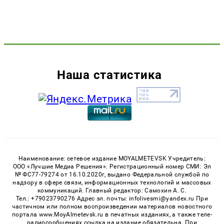
Наша статистика
Наименование: сетевое издание MOYALMETEVSK Учредитель:
ООО «Лучшие Медиа Решения». Регистрационный номер СМИ: Эл
№ ФС77-79274 от 16.10.2020г, выдано Федеральной службой по
надзору в сфере связи, информационных технологий и массовых
коммуникаций. Главный редактор: Самохин А. С.
Тел.: +79023790276 Адрес эл. почты: infolivesmi@yandex.ru При
частичном или полном воспроизведении материалов новостного
портала www.MoyAlmetevsk.ru в печатных изданиях, а также теле-
радиосообщениях ссылка на издание обязательна. При