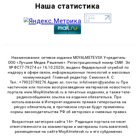
Наша статистика
Наименование: сетевое издание MOYALMETEVSK Учредитель:
ООО «Лучшие Медиа Решения». Регистрационный номер СМИ: Эл
№ ФС77-79274 от 16.10.2020г, выдано Федеральной службой по
надзору в сфере связи, информационных технологий и массовых
коммуникаций. Главный редактор: Самохин А. С.
Тел.: +79023790276 Адрес эл. почты: infolivesmi@yandex.ru При
частичном или полном воспроизведении материалов новостного
портала www.MoyAlmetevsk.ru в печатных изданиях, а также теле-
радиосообщениях ссылка на издание обязательна. При
использовании в Интернет-изданиях прямая гиперссылка на
ресурс обязательна, в противном случае будут применены
нормы законодательства РФ об авторских и смежных правах.
Возрастная категория сайта 16+. Редакция портала не несет
ответственности за комментарии и материалы пользователей,
размещенные на сайте MoyAlmetevsk.ru и его субдоменах.