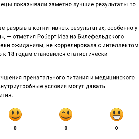
знецы показывали заметно лучшие результаты по
ше разрыв в когнитивных результатах, особенно у
», — отметил Роберт Ивз из Билефельдского
реки ожиданиям, не коррелировала с интеллектом
о к 18 годам становился статистически
учшения пренатального питания и медицинского
нутриутробные условия могут давать
етия.
0
0
0