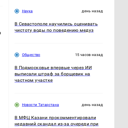
Наука
день назад
В Севастополе научились оценивать
чистоту воды по поведению медуз
о
Общество
15 часов назад
В Подмосковье впервые через ИИ
выписали штраф за борщевик на
частном участке
Новости Татарстана
день назад
В МФЦ Казани прокомментировали
недавний скандал из-за очереди при