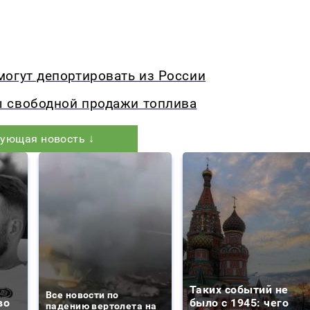
могут депортировать из России
ы свободной продажи топлива
ующая новость ↓
Таких событий не
Все новости по
во
было с 1945: чего
падению вертолета на