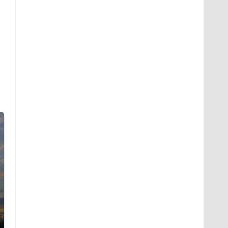
СМИ: В Химках на
полицейскую
В магазинах России
машину напали и
ажиотаж из-за этого