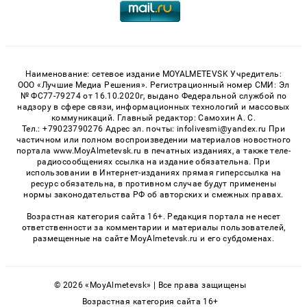
Наименование: сетевое издание MOYALMETEVSK Учредитель:
ООО «Лучшие Медиа Решения». Регистрационный номер СМИ: Эл
№ ФС77-79274 от 16.10.2020г, выдано Федеральной службой по
надзору в сфере связи, информационных технологий и массовых
коммуникаций. Главный редактор: Самохин А. С.
Тел.: +79023790276 Адрес эл. почты: infolivesmi@yandex.ru При
частичном или полном воспроизведении материалов новостного
портала www.MoyAlmetevsk.ru в печатных изданиях, а также теле-
радиосообщениях ссылка на издание обязательна. При
использовании в Интернет-изданиях прямая гиперссылка на
ресурс обязательна, в противном случае будут применены
нормы законодательства РФ об авторских и смежных правах.
Возрастная категория сайта 16+. Редакция портала не несет
ответственности за комментарии и материалы пользователей,
размещенные на сайте MoyAlmetevsk.ru и его субдоменах.
© 2026 «MoyAlmetevsk» | Все права защищены
Возрастная категория сайта 16+