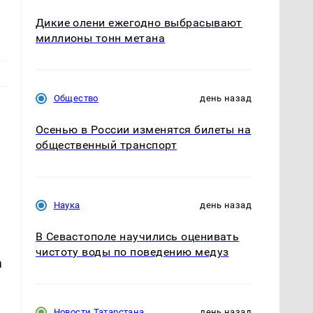
Дикие олени ежегодно выбрасывают
миллионы тонн метана
Общество
день назад
Осенью в России изменятся билеты на
общественный транспорт
Наука
день назад
В Севастополе научились оценивать
чистоту воды по поведению медуз
а
Новости Татарстана
день назад