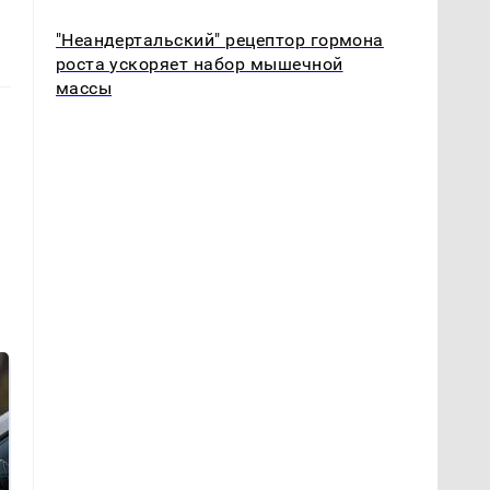
"Неандертальский" рецептор гормона
роста ускоряет набор мышечной
массы