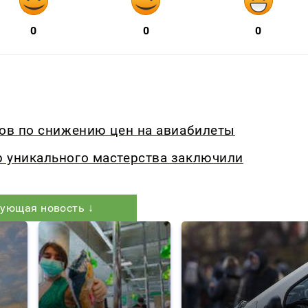
0
0
0
дов по снижению цен на авиабилеты
р уникального мастерства заключили
ующая новость ↓