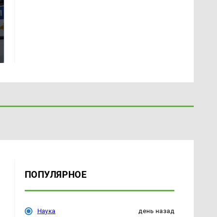
Где будет встреча
Такую зиму в России
президентов США и
никто не ждал: как
России: Европа?
так?!
ПОПУЛЯРНОЕ
Наука
день назад