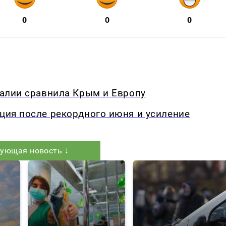
0
0
0
Италии сравнила Крым и Европу
кция после рекордного июня и усиление
ующая новость ↓