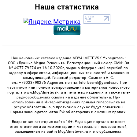
Наша статистика
Наименование: сетевое издание MOYALMETEVSK Учредитель:
ООО «Лучшие Медиа Решения». Регистрационный номер СМИ: Эл
№ ФС77-79274 от 16.10.2020г, выдано Федеральной службой по
надзору в сфере связи, информационных технологий и массовых
коммуникаций. Главный редактор: Самохин А. С.
Тел.: +79023790276 Адрес эл. почты: infolivesmi@yandex.ru При
частичном или полном воспроизведении материалов новостного
портала www.MoyAlmetevsk.ru в печатных изданиях, а также теле-
радиосообщениях ссылка на издание обязательна. При
использовании в Интернет-изданиях прямая гиперссылка на
ресурс обязательна, в противном случае будут применены
нормы законодательства РФ об авторских и смежных правах.
Возрастная категория сайта 16+. Редакция портала не несет
ответственности за комментарии и материалы пользователей,
размещенные на сайте MoyAlmetevsk.ru и его субдоменах.