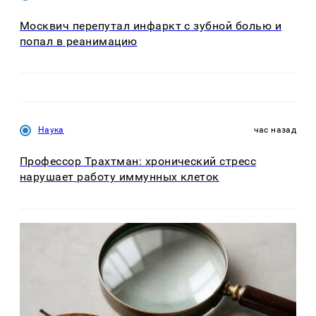
Москвич перепутал инфаркт с зубной болью и
попал в реанимацию
Наука
час назад
Профессор Трахтман: хронический стресс
нарушает работу иммунных клеток