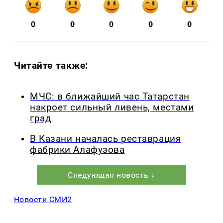
0
0
0
0
0
Читайте также:
МЧС: в ближайший час Татарстан
накроет сильный ливень, местами
град
В Казани началась реставрация
фабрики Алафузова
Следующая новость ↓
Новости СМИ2