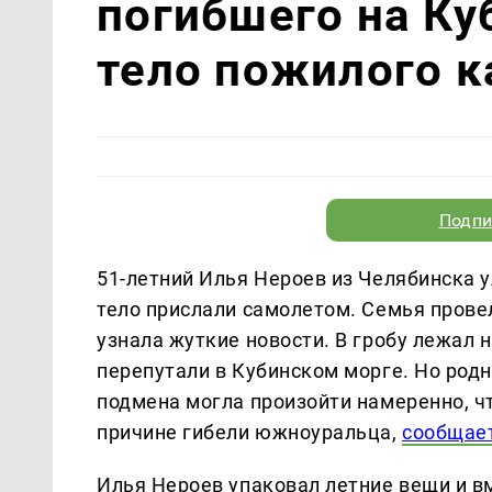
погибшего на Ку
тело пожилого 
Подпи
51-летний Илья Нероев из Челябинска у
тело прислали самолетом. Семья провел
узнала жуткие новости. В гробу лежал 
перепутали в Кубинском морге. Но род
подмена могла произойти намеренно, 
причине гибели южноуральца,
сообщае
Илья Нероев упаковал летние вещи и в