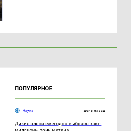
полицейскую
В магазинах России
машину напали и
ажиотаж из-за этого
подожгли.
продукта: что купить?
ПОПУЛЯРНОЕ
Наука
день назад
Дикие олени ежегодно выбрасывают
миллионы тонн метана