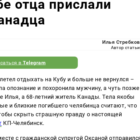
бе отца прислали
канадца
Илья Стребков
Автор статьи
саться в
Telegram
летел отдыхать на Кубу и больше не вернулся –
а опознание и похоронила мужчину, а чуть позже
не Илья, а 68-летний житель Канады. Тела якобы
ные и близкие погибшего челябинца считают, что
чтобы скрыть страшную правду о настоящей
т
КП-Челябинск.
месте с гражданской супругой Оксаной отправилс