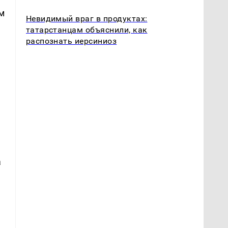
м
Невидимый враг в продуктах:
татарстанцам объяснили, как
распознать иерсиниоз
о
а