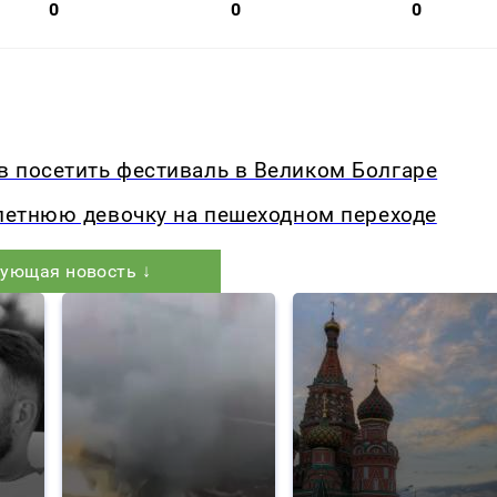
0
0
0
в посетить фестиваль в Великом Болгаре
-летнюю девочку на пешеходном переходе
ующая новость ↓