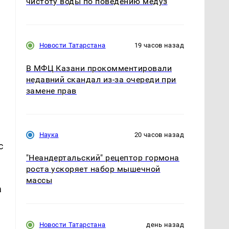
чистоту воды по поведению медуз
Новости Татарстана
19 часов назад
В МФЦ Казани прокомментировали
недавний скандал из-за очереди при
замене прав
Наука
20 часов назад
с
"Неандертальский" рецептор гормона
роста ускоряет набор мышечной
ы
массы
а
Новости Татарстана
день назад