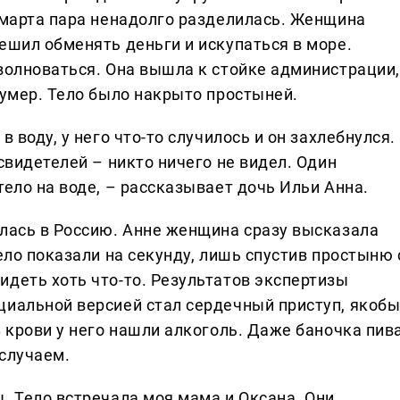
2 марта пара ненадолго разделилась. Женщина
ешил обменять деньги и искупаться в море.
 волноваться. Она вышла к стойке администрации,
 умер. Тело было накрыто простыней.
 воду, у него что-то случилось и он захлебнулся.
свидетелей – никто ничего не видел. Один
тело на воде, – рассказывает дочь Ильи Анна.
улась в Россию. Анне женщина сразу высказала
ело показали на секунду, лишь спустив простыню 
идеть хоть что-то. Результатов экспертизы
циальной версией стал сердечный приступ, якоб
В крови у него нашли алкоголь. Даже баночка пив
 случаем.
. Тело встречала моя мама и Оксана. Они