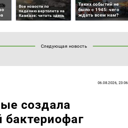
Таких событий не
Все новости по
во
было с 1945: чего
падению вертолета на
ра
ждать всем нам?
Кавказе: читать здесь
Следующая новость
06.08.2026, 23:06
вые создала
 бактериофаг