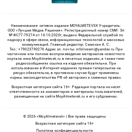
Наименование: сетевое издание MOYALMETEVSK Учредитель:
ООО «Лучшие Медиа Решения». Регистрационный номер СМИ: Эл
№ ФС77-79274 от 16.10.2020г, выдано Федеральной службой по
надзору в сфере связи, информационных технологий и массовых
коммуникаций. Главный редактор: Самохин А. С.
Тел.: +79023790276 Адрес эл. почты: infolivesmi@yandex.ru При
частичном или полном воспроизведении материалов новостного
портала www.MoyAlmetevsk.ru в печатных изданиях, а также теле-
радиосообщениях ссылка на издание обязательна. При
использовании в Интернет-изданиях прямая гиперссылка на
ресурс обязательна, в противном случае будут применены
нормы законодательства РФ об авторских и смежных правах.
Возрастная категория сайта 16+. Редакция портала не несет
ответственности за комментарии и материалы пользователей,
размещенные на сайте MoyAlmetevsk.ru и его субдоменах.
© 2026 «MoyAlmetevsk» | Все права защищены
Возрастная категория сайта 16+
Политика конфиденциальности