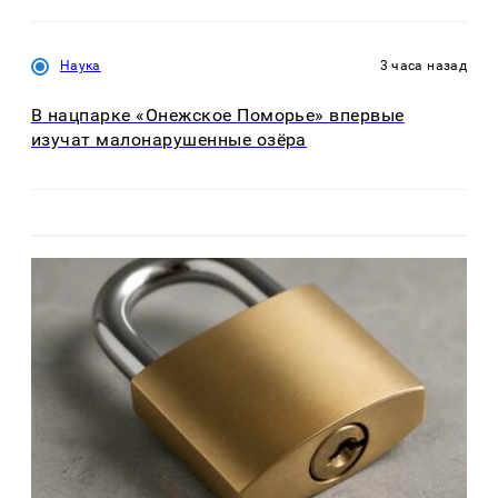
Наука
3 часа назад
В нацпарке «Онежское Поморье» впервые
изучат малонарушенные озёра