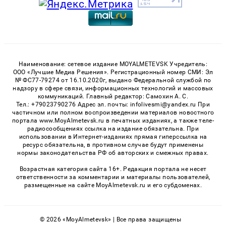
Наименование: сетевое издание MOYALMETEVSK Учредитель:
ООО «Лучшие Медиа Решения». Регистрационный номер СМИ: Эл
№ ФС77-79274 от 16.10.2020г, выдано Федеральной службой по
надзору в сфере связи, информационных технологий и массовых
коммуникаций. Главный редактор: Самохин А. С.
Тел.: +79023790276 Адрес эл. почты: infolivesmi@yandex.ru При
частичном или полном воспроизведении материалов новостного
портала www.MoyAlmetevsk.ru в печатных изданиях, а также теле-
радиосообщениях ссылка на издание обязательна. При
использовании в Интернет-изданиях прямая гиперссылка на
ресурс обязательна, в противном случае будут применены
нормы законодательства РФ об авторских и смежных правах.
Возрастная категория сайта 16+. Редакция портала не несет
ответственности за комментарии и материалы пользователей,
размещенные на сайте MoyAlmetevsk.ru и его субдоменах.
© 2026 «MoyAlmetevsk» | Все права защищены