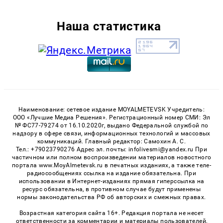
Наша статистика
Наименование: сетевое издание MOYALMETEVSK Учредитель:
ООО «Лучшие Медиа Решения». Регистрационный номер СМИ: Эл
№ ФС77-79274 от 16.10.2020г, выдано Федеральной службой по
надзору в сфере связи, информационных технологий и массовых
коммуникаций. Главный редактор: Самохин А. С.
Тел.: +79023790276 Адрес эл. почты: infolivesmi@yandex.ru При
частичном или полном воспроизведении материалов новостного
портала www.MoyAlmetevsk.ru в печатных изданиях, а также теле-
радиосообщениях ссылка на издание обязательна. При
использовании в Интернет-изданиях прямая гиперссылка на
ресурс обязательна, в противном случае будут применены
нормы законодательства РФ об авторских и смежных правах.
Возрастная категория сайта 16+. Редакция портала не несет
ответственности за комментарии и материалы пользователей,