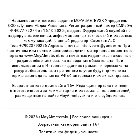
Наименование: сетевое издание MOYALMETEVSK Учредитель:
ООО «Лучшие Медиа Решения». Регистрационный номер СМИ: Эл
№ ФС77-79274 от 16.10.2020г, выдано Федеральной службой по
надзору в сфере связи, информационных технологий и массовых
коммуникаций. Главный редактор: Самохин А. С.
Тел.: +79023790276 Адрес эл. почты: infolivesmi@yandex.ru При
частичном или полном воспроизведении материалов новостного
портала www.MoyAlmetevsk.ru в печатных изданиях, а также теле-
радиосообщениях ссылка на издание обязательна. При
использовании в Интернет-изданиях прямая гиперссылка на
ресурс обязательна, в противном случае будут применены
нормы законодательства РФ об авторских и смежных правах.
Возрастная категория сайта 16+. Редакция портала не несет
ответственности за комментарии и материалы пользователей,
размещенные на сайте MoyAlmetevsk.ru и его субдоменах.
© 2026 «MoyAlmetevsk» | Все права защищены
Возрастная категория сайта 16+
Политика конфиденциальности