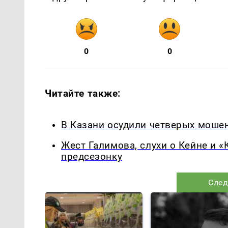
0
0
Читайте также:
В Казани осудили четверых мошен
Жест Галимова, слухи о Кейне и «
предсезонку
След