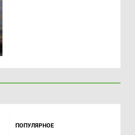
СМИ: В Химках на
полицейскую
В магазинах России
машину напали и
ажиотаж из-за этого
подожгли.
продукта: что купить?
ПОПУЛЯРНОЕ