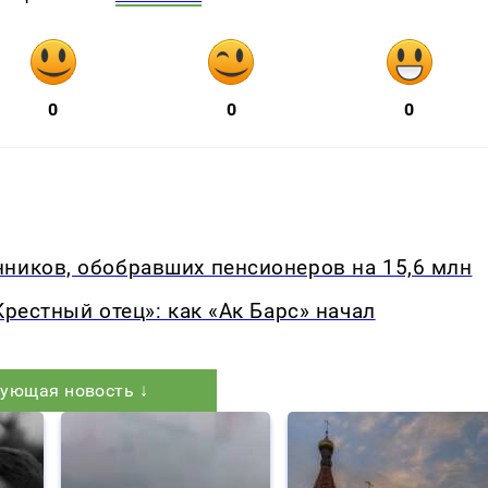
0
0
0
ников, обобравших пенсионеров на 15,6 млн
Крестный отец»: как «Ак Барс» начал
ующая новость ↓