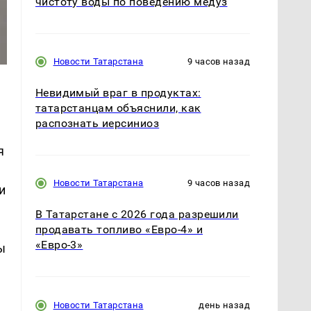
чистоту воды по поведению медуз
Новости Татарстана
9 часов назад
Невидимый враг в продуктах:
татарстанцам объяснили, как
распознать иерсиниоз
я
Новости Татарстана
9 часов назад
и
В Татарстане с 2026 года разрешили
продавать топливо «Евро-4» и
«Евро-3»
ы
Новости Татарстана
день назад