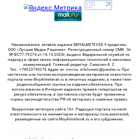
Наименование: сетевое издание MOYALMETEVSK Учредитель:
ООО «Лучшие Медиа Решения». Регистрационный номер СМИ: Эл
№ ФС77-79274 от 16.10.2020г, выдано Федеральной службой по
надзору в сфере связи, информационных технологий и массовых
коммуникаций. Главный редактор: Самохин А. С.
Тел.: +79023790276 Адрес эл. почты: infolivesmi@yandex.ru При
частичном или полном воспроизведении материалов новостного
портала www.MoyAlmetevsk.ru в печатных изданиях, а также теле-
радиосообщениях ссылка на издание обязательна. При
использовании в Интернет-изданиях прямая гиперссылка на
ресурс обязательна, в противном случае будут применены
нормы законодательства РФ об авторских и смежных правах.
Возрастная категория сайта 16+. Редакция портала не несет
ответственности за комментарии и материалы пользователей,
размещенные на сайте MoyAlmetevsk.ru и его субдоменах.