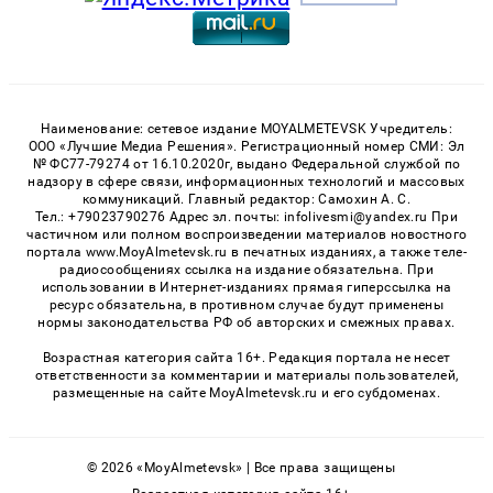
Наименование: сетевое издание MOYALMETEVSK Учредитель:
ООО «Лучшие Медиа Решения». Регистрационный номер СМИ: Эл
№ ФС77-79274 от 16.10.2020г, выдано Федеральной службой по
надзору в сфере связи, информационных технологий и массовых
коммуникаций. Главный редактор: Самохин А. С.
Тел.: +79023790276 Адрес эл. почты: infolivesmi@yandex.ru При
частичном или полном воспроизведении материалов новостного
портала www.MoyAlmetevsk.ru в печатных изданиях, а также теле-
радиосообщениях ссылка на издание обязательна. При
использовании в Интернет-изданиях прямая гиперссылка на
ресурс обязательна, в противном случае будут применены
нормы законодательства РФ об авторских и смежных правах.
Возрастная категория сайта 16+. Редакция портала не несет
ответственности за комментарии и материалы пользователей,
размещенные на сайте MoyAlmetevsk.ru и его субдоменах.
© 2026 «MoyAlmetevsk» | Все права защищены