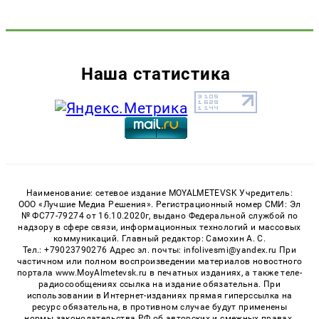
Наша статистика
Наименование: сетевое издание MOYALMETEVSK Учредитель:
ООО «Лучшие Медиа Решения». Регистрационный номер СМИ: Эл
№ ФС77-79274 от 16.10.2020г, выдано Федеральной службой по
надзору в сфере связи, информационных технологий и массовых
коммуникаций. Главный редактор: Самохин А. С.
Тел.: +79023790276 Адрес эл. почты: infolivesmi@yandex.ru При
частичном или полном воспроизведении материалов новостного
портала www.MoyAlmetevsk.ru в печатных изданиях, а также теле-
радиосообщениях ссылка на издание обязательна. При
использовании в Интернет-изданиях прямая гиперссылка на
ресурс обязательна, в противном случае будут применены
нормы законодательства РФ об авторских и смежных правах.