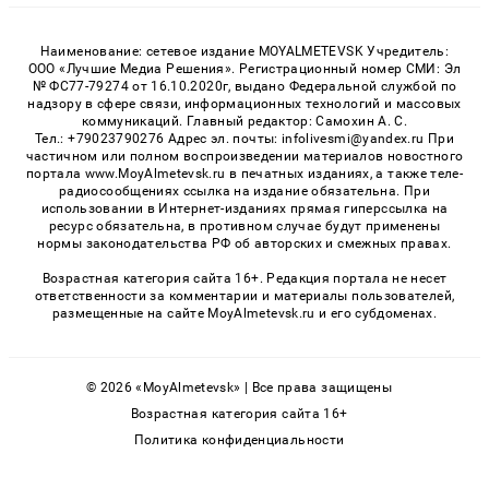
Наименование: сетевое издание MOYALMETEVSK Учредитель:
ООО «Лучшие Медиа Решения». Регистрационный номер СМИ: Эл
№ ФС77-79274 от 16.10.2020г, выдано Федеральной службой по
надзору в сфере связи, информационных технологий и массовых
коммуникаций. Главный редактор: Самохин А. С.
Тел.: +79023790276 Адрес эл. почты: infolivesmi@yandex.ru При
частичном или полном воспроизведении материалов новостного
портала www.MoyAlmetevsk.ru в печатных изданиях, а также теле-
радиосообщениях ссылка на издание обязательна. При
использовании в Интернет-изданиях прямая гиперссылка на
ресурс обязательна, в противном случае будут применены
нормы законодательства РФ об авторских и смежных правах.
Возрастная категория сайта 16+. Редакция портала не несет
ответственности за комментарии и материалы пользователей,
размещенные на сайте MoyAlmetevsk.ru и его субдоменах.
© 2026 «MoyAlmetevsk» | Все права защищены
Возрастная категория сайта 16+
Политика конфиденциальности