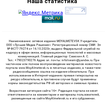
Наша статистика
Наименование: сетевое издание MOYALMETEVSK Учредитель:
ООО «Лучшие Медиа Решения». Регистрационный номер СМИ: Эл
№ ФС77-79274 от 16.10.2020г, выдано Федеральной службой по
надзору в сфере связи, информационных технологий и массовых
коммуникаций. Главный редактор: Самохин А. С.
Тел.: +79023790276 Адрес эл. почты: infolivesmi@yandex.ru При
частичном или полном воспроизведении материалов новостного
портала www.MoyAlmetevsk.ru в печатных изданиях, а также теле-
радиосообщениях ссылка на издание обязательна. При
использовании в Интернет-изданиях прямая гиперссылка на
ресурс обязательна, в противном случае будут применены
нормы законодательства РФ об авторских и смежных правах.
Возрастная категория сайта 16+. Редакция портала не несет
ответственности за комментарии и материалы пользователей,
размещенные на сайте MoyAlmetevsk.ru и его субдоменах.