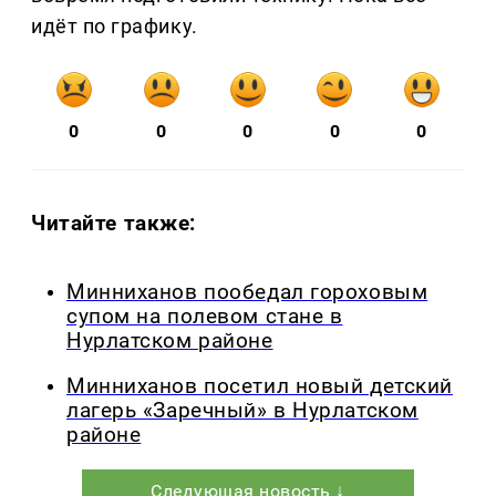
идёт по графику.
0
0
0
0
0
Читайте также:
Минниханов пообедал гороховым
супом на полевом стане в
Нурлатском районе
Минниханов посетил новый детский
лагерь «Заречный» в Нурлатском
районе
Следующая новость ↓