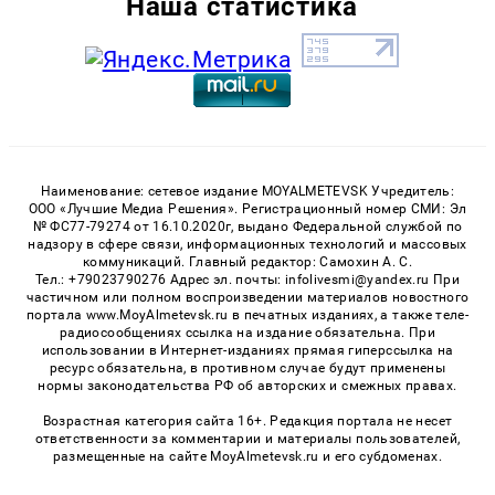
Наша статистика
Наименование: сетевое издание MOYALMETEVSK Учредитель:
ООО «Лучшие Медиа Решения». Регистрационный номер СМИ: Эл
№ ФС77-79274 от 16.10.2020г, выдано Федеральной службой по
надзору в сфере связи, информационных технологий и массовых
коммуникаций. Главный редактор: Самохин А. С.
Тел.: +79023790276 Адрес эл. почты: infolivesmi@yandex.ru При
частичном или полном воспроизведении материалов новостного
портала www.MoyAlmetevsk.ru в печатных изданиях, а также теле-
радиосообщениях ссылка на издание обязательна. При
использовании в Интернет-изданиях прямая гиперссылка на
ресурс обязательна, в противном случае будут применены
нормы законодательства РФ об авторских и смежных правах.
Возрастная категория сайта 16+. Редакция портала не несет
ответственности за комментарии и материалы пользователей,
размещенные на сайте MoyAlmetevsk.ru и его субдоменах.