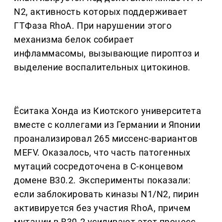
N2, активность которых поддерживает
ГТФаза RhoA. При нарушении этого
механизма белок собирает
инфламмасомы, вызывающие пироптоз и
выделение воспалительных цитокинов.
Ёситака Хонда из Киотского университета
вместе с коллегами из Германии и Японии
проанализировал 265 миссенс-вариантов
MEFV. Оказалось, что часть патогенных
мутаций сосредоточена в С-концевом
домене B30.2. Эксперименты показали:
если заблокировать киназы N1/N2, пирин
активируется без участия RhoA, причем
мутации в B30.2 усиливают этот процесс.