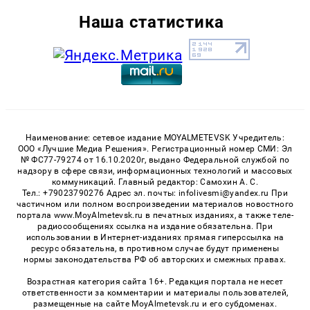
Наша статистика
Наименование: сетевое издание MOYALMETEVSK Учредитель:
ООО «Лучшие Медиа Решения». Регистрационный номер СМИ: Эл
№ ФС77-79274 от 16.10.2020г, выдано Федеральной службой по
надзору в сфере связи, информационных технологий и массовых
коммуникаций. Главный редактор: Самохин А. С.
Тел.: +79023790276 Адрес эл. почты: infolivesmi@yandex.ru При
частичном или полном воспроизведении материалов новостного
портала www.MoyAlmetevsk.ru в печатных изданиях, а также теле-
радиосообщениях ссылка на издание обязательна. При
использовании в Интернет-изданиях прямая гиперссылка на
ресурс обязательна, в противном случае будут применены
нормы законодательства РФ об авторских и смежных правах.
Возрастная категория сайта 16+. Редакция портала не несет
ответственности за комментарии и материалы пользователей,
размещенные на сайте MoyAlmetevsk.ru и его субдоменах.