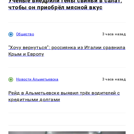
Учёные внедрили гены свиньи в салат,
чтобы он приобрёл мясной вкус
Общество
3 часа назад
"Хочу вернуться": россиянка из Италии сравнила
Крым и Европу
Новости Альметьевска
3 часа назад
Рейд в Альметьевске выявил трёх водителей с
кредитными долгами