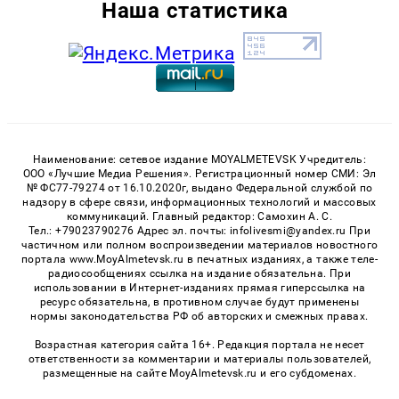
Наша статистика
Наименование: сетевое издание MOYALMETEVSK Учредитель:
ООО «Лучшие Медиа Решения». Регистрационный номер СМИ: Эл
№ ФС77-79274 от 16.10.2020г, выдано Федеральной службой по
надзору в сфере связи, информационных технологий и массовых
коммуникаций. Главный редактор: Самохин А. С.
Тел.: +79023790276 Адрес эл. почты: infolivesmi@yandex.ru При
частичном или полном воспроизведении материалов новостного
портала www.MoyAlmetevsk.ru в печатных изданиях, а также теле-
радиосообщениях ссылка на издание обязательна. При
использовании в Интернет-изданиях прямая гиперссылка на
ресурс обязательна, в противном случае будут применены
нормы законодательства РФ об авторских и смежных правах.
Возрастная категория сайта 16+. Редакция портала не несет
ответственности за комментарии и материалы пользователей,
размещенные на сайте MoyAlmetevsk.ru и его субдоменах.