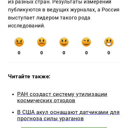
из разных стран. Результаты измерений
публикуются в ведущих журналах, а Россия
выступает лидером такого рода
исследований.
0
0
0
0
0
Читайте также:
РАН создаст систему утилизации
космических отходов
В США акул оснащают датчиками для
прогноза силы ураганов