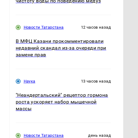
чистоту воды по поведению медуз
Новости Татарстана
12 часов назад
В МФЦ Казани прокомментировали
недавний скандал из-за очереди при
замене прав
Наука
13 часов назад
"Неандертальский" рецептор гормона
роста ускоряет набор мышечной
массы
Новости Татарстана
день назад