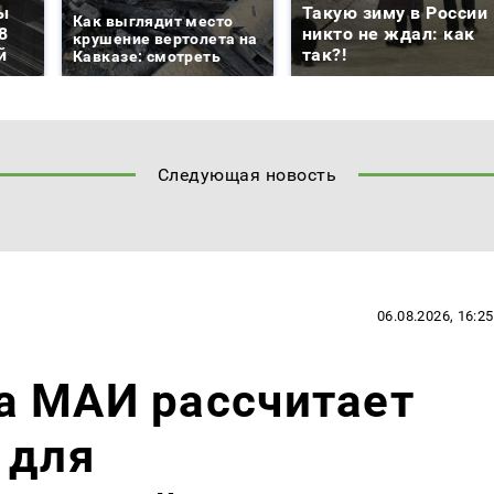
ы
Такую зиму в России
Как выглядит место
8
никто не ждал: как
крушение вертолета на
й
так?!
Кавказе: смотреть
Следующая новость
06.08.2026, 16:25
а МАИ рассчитает
 для