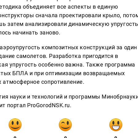
методика объединяет все аспекты в единую
онструкторы сначала проектировали крыло, пото
шь затем анализировали динамическую упругость
лось начинать заново.
аэроупругость композитных конструкций за один
дание самолетов. Разработка пригодится в
кая упругость особенно важна. Также программа
остых БПЛА и при оптимизации возвращаемых
 атмосферное сопротивление.
тия науки и технологий и программы Минобрнаук
т портал ProGorodNSK.ru.