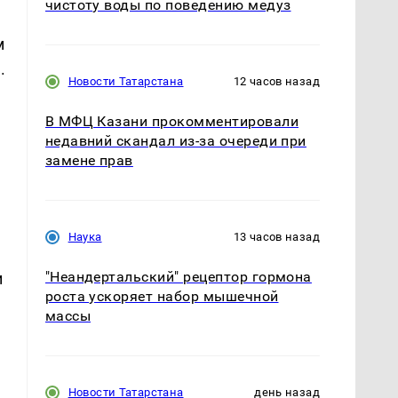
чистоту воды по поведению медуз
м
.
Новости Татарстана
12 часов назад
В МФЦ Казани прокомментировали
недавний скандал из-за очереди при
замене прав
Наука
13 часов назад
"Неандертальский" рецептор гормона
и
роста ускоряет набор мышечной
массы
Новости Татарстана
день назад