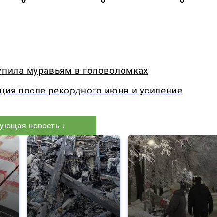
0
0
0
упила муравьям в головоломках
кция после рекордного июня и усиление
ующая новость ↓