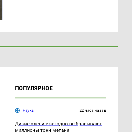
Не ешьте эту
полицейскую
готовую еду из
машину напали и
магазина: список
подожгли.
ПОПУЛЯРНОЕ
Наука
22 часа назад
Дикие олени ежегодно выбрасывают
миллионы тонн метана