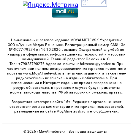
Наименование: сетевое издание MOYALMETEVSK Учредитель:
ООО «Лучшие Медиа Решения». Регистрационный номер СМИ: Эл
№ ФС77-79274 от 16.10.2020г, выдано Федеральной службой по
надзору в сфере связи, информационных технологий и массовых
коммуникаций. Главный редактор: Самохин А. С.
Тел.: +79023790276 Адрес эл. почты: infolivesmi@yandex.ru При
частичном или полном воспроизведении материалов новостного
портала www.MoyAlmetevsk.ru в печатных изданиях, а также теле-
радиосообщениях ссылка на издание обязательна. При
использовании в Интернет-изданиях прямая гиперссылка на
ресурс обязательна, в противном случае будут применены
нормы законодательства РФ об авторских и смежных правах.
Возрастная категория сайта 16+. Редакция портала не несет
ответственности за комментарии и материалы пользователей,
размещенные на сайте MoyAlmetevsk.ru и его субдоменах.
© 2026 «MoyAlmetevsk» | Все права защищены